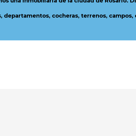
mos una inmobiliaria de la ciudad de Rosario. 
, departamentos, cocheras, terrenos, campos, e