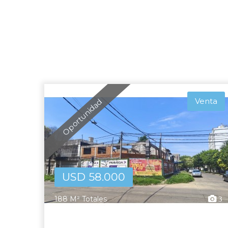
Venta
Oportunidad
USD 58.000
188 M² Totales
3