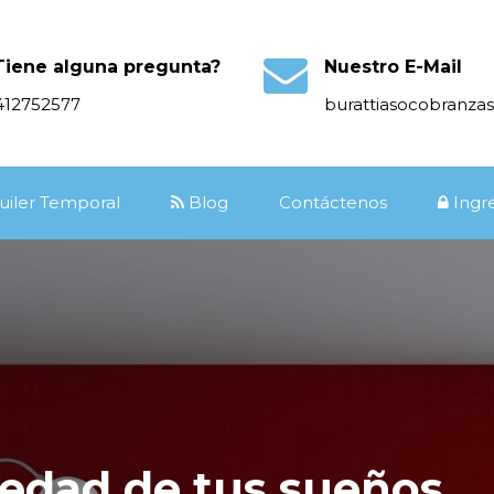
Tiene alguna pregunta?
Nuestro E-Mail
412752577
burattiasocobranz
uiler Temporal
Blog
Contáctenos
Ingr
iedad de tus sueños