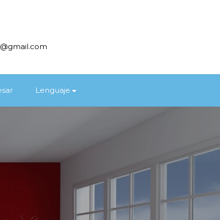
as@gmail.com
esar
Lenguaje