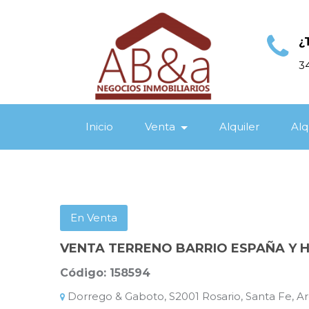
¿
3
Inicio
Venta
Alquiler
Alq
En Venta
VENTA TERRENO BARRIO ESPAÑA Y 
Código: 158594
Dorrego & Gaboto, S2001 Rosario, Santa Fe, Arg