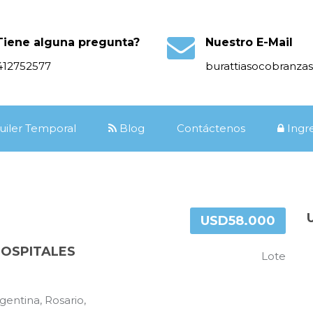
Tiene alguna pregunta?
Nuestro E-Mail
412752577
burattiasocobranz
uiler Temporal
Blog
Contáctenos
Ingr
USD58.000
HOSPITALES
Lote
entina, Rosario,