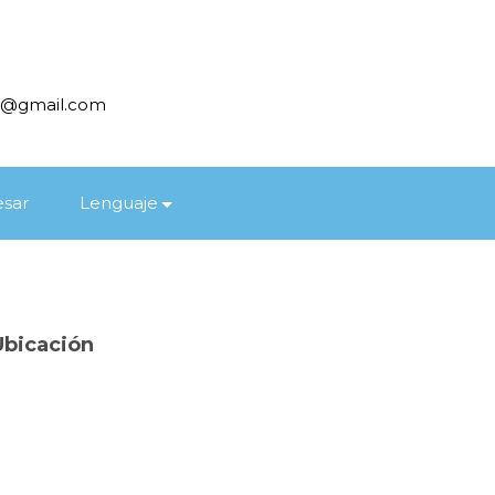
as@gmail.com
esar
Lenguaje
Ubicación