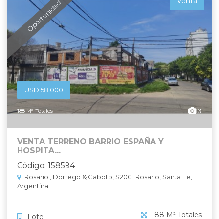
Venta
Oportunidad
USD 58.000
3
188 M² Totales
VENTA TERRENO BARRIO ESPAÑA Y
HOSPITA...
Código: 158594
Rosario , Dorrego & Gaboto, S2001 Rosario, Santa Fe,
Argentina
188 M² Totales
Lote